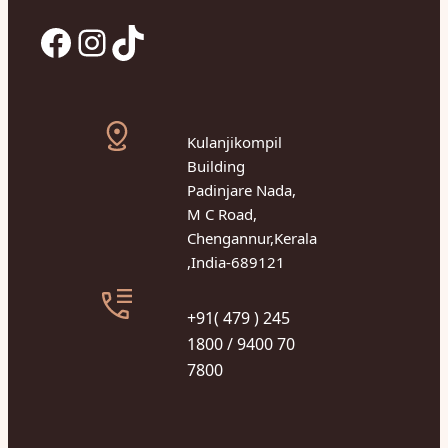
Facebook
Instagram
TikTok
Kulanjikompil
Building
Padinjare Nada,
M C Road,
Chengannur,Kerala
,India-689121
+91( 479 ) 245
1800 / 9400 70
7800